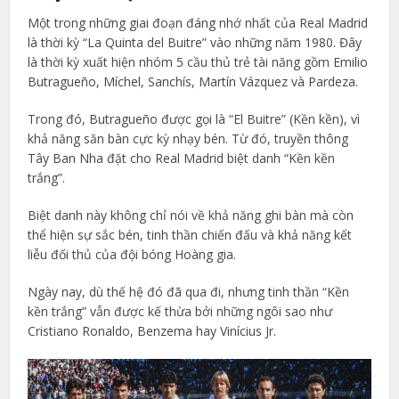
Một trong những giai đoạn đáng nhớ nhất của Real Madrid
là thời kỳ “La Quinta del Buitre” vào những năm 1980. Đây
là thời kỳ xuất hiện nhóm 5 cầu thủ trẻ tài năng gồm Emilio
Butragueño, Míchel, Sanchís, Martín Vázquez và Pardeza.
Trong đó, Butragueño được gọi là “El Buitre” (Kền kền), vì
khả năng săn bàn cực kỳ nhạy bén. Từ đó, truyền thông
Tây Ban Nha đặt cho Real Madrid biệt danh “Kền kền
trắng”.
Biệt danh này không chỉ nói về khả năng ghi bàn mà còn
thể hiện sự sắc bén, tinh thần chiến đấu và khả năng kết
liễu đối thủ của đội bóng Hoàng gia.
Ngày nay, dù thế hệ đó đã qua đi, nhưng tinh thần “Kền
kền trắng” vẫn được kế thừa bởi những ngôi sao như
Cristiano Ronaldo, Benzema hay Vinícius Jr.