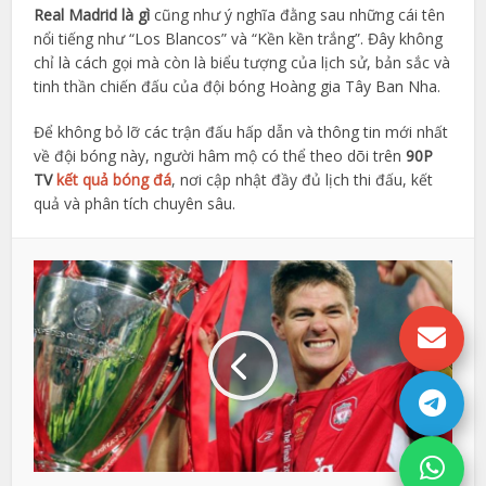
Real Madrid là gì
cũng như ý nghĩa đằng sau những cái tên
nổi tiếng như “Los Blancos” và “Kền kền trắng”. Đây không
chỉ là cách gọi mà còn là biểu tượng của lịch sử, bản sắc và
tinh thần chiến đấu của đội bóng Hoàng gia Tây Ban Nha.
Để không bỏ lỡ các trận đấu hấp dẫn và thông tin mới nhất
về đội bóng này, người hâm mộ có thể theo dõi trên
90P
TV
kết quả bóng đá
, nơi cập nhật đầy đủ lịch thi đấu, kết
quả và phân tích chuyên sâu.